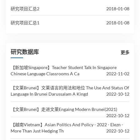
研究项目汇总2
2018-01-08
研究项目汇总1
2018-01-08
研究数据库
更多
【新加坡Singapore】Teacher Student Talk In Singapore
Chinese Language Classrooms A Ca
2022-11-02
【文莱Brunei】文莱语言的用法和地位 The Use And Status Of
Language In Brunei Darussalam A Kingd
2022-10-12
【文莱Brunei】走进文莱Engaing Modern Brunei(2021)
2022-10-12
【越南Vietnam】Asian Politics And Policy - 2022 - Elezn -
More Than Just Hedging Th
2022-10-12