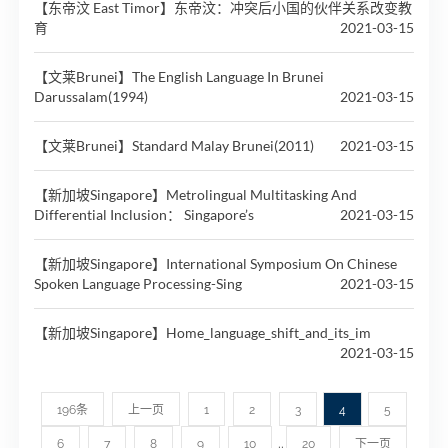
【东帝汶 East Timor】东帝汶：冲突后小国的伙伴关系改变教
育
2021-03-15
【文莱Brunei】The English Language In Brunei
Darussalam(1994)
2021-03-15
【文莱Brunei】Standard Malay Brunei(2011)
2021-03-15
【新加坡Singapore】Metrolingual Multitasking And
Differential Inclusion： Singapore’s
2021-03-15
【新加坡Singapore】International Symposium On Chinese
Spoken Language Processing-Sing
2021-03-15
【新加坡Singapore】Home_language_shift_and_its_im
2021-03-15
196条
上一页
1
2
3
4
5
..
6
7
8
9
10
20
下一页